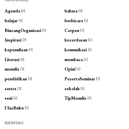
Agenda
bahasa
[6]
[2]
belajar
berbicara
[5]
[1]
BincangOrganisasi
Cerpen
[3]
[3]
Inspirasi
kecerdasan
[3]
[1]
kepenulisan
komunikasi
[3]
[1]
Literasi
membaca
[5]
[1]
menulis
Opini
[2]
[1]
pendidikan
PesertaSeminar
[2]
[3]
sastra
sekolah
[2]
[1]
seni
TipMenulis
[1]
[3]
UlasBuku
[3]
HASHTAG