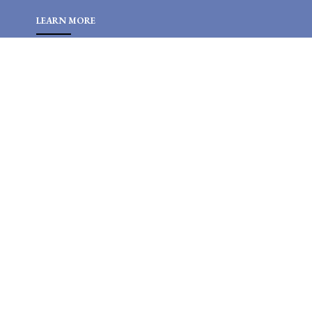
LEARN MORE
Advertise
Disclaimer
ChangeLog
Privacy Policy
FOLLOW US
NEWSLETTER
Stay up to date with the latest news and relevant updates from us.