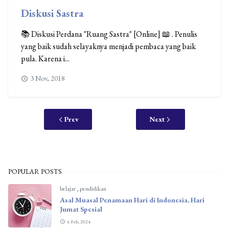
Diskusi Sastra
📚 Diskusi Perdana "Ruang Sastra" [Online] 📖 . Penulis
yang baik sudah selayaknya menjadi pembaca yang baik
pula. Karena i...
3 Nov, 2018
Prev
Next
POPULAR POSTS
belajar
,
pendidikan
Asal Muasal Penamaan Hari di Indonesia, Hari
Jumat Spesial
6 Feb, 2024