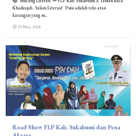
📚 "Bincang Literasi" ✏ FLP Kab. Sukabumi X Taman Baca
Khadeejah . Salam Literasi! . Puisi adalah teks atau
karangan yang m...
29 Nov, 2018
Road Show FLP Kab. Sukabumi dan Pena
Aksara