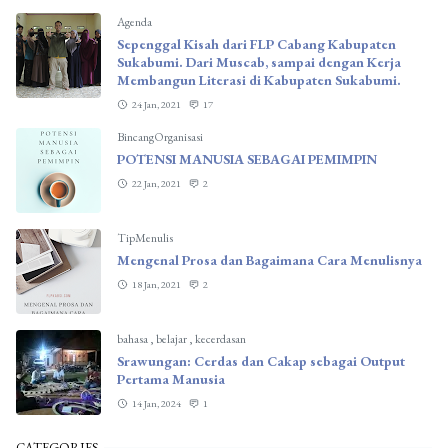
Agenda
Sepenggal Kisah dari FLP Cabang Kabupaten
Sukabumi. Dari Muscab, sampai dengan Kerja
Membangun Literasi di Kabupaten Sukabumi.
24 Jan, 2021
17
BincangOrganisasi
POTENSI MANUSIA SEBAGAI PEMIMPIN
22 Jan, 2021
2
TipMenulis
Mengenal Prosa dan Bagaimana Cara Menulisnya
18 Jan, 2021
2
bahasa
,
belajar
,
kecerdasan
Srawungan: Cerdas dan Cakap sebagai Output
Pertama Manusia
14 Jan, 2024
1
CATEGORIES