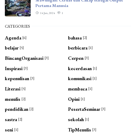
Pertama Manusia
14 Jan, 2024
1
CATEGORIES
Agenda
bahasa
[6]
[2]
belajar
berbicara
[5]
[1]
BincangOrganisasi
Cerpen
[3]
[3]
Inspirasi
kecerdasan
[3]
[1]
kepenulisan
komunikasi
[3]
[1]
Literasi
membaca
[5]
[1]
menulis
Opini
[2]
[1]
pendidikan
PesertaSeminar
[2]
[3]
sastra
sekolah
[2]
[1]
seni
TipMenulis
[1]
[3]