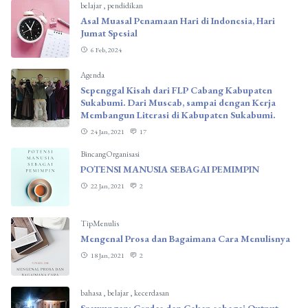
belajar
,
pendidikan
Asal Muasal Penamaan Hari di Indonesia, Hari
Jumat Spesial
6 Feb, 2024
Agenda
Sepenggal Kisah dari FLP Cabang Kabupaten
Sukabumi. Dari Muscab, sampai dengan Kerja
Membangun Literasi di Kabupaten Sukabumi.
24 Jan, 2021
17
BincangOrganisasi
POTENSI MANUSIA SEBAGAI PEMIMPIN
22 Jan, 2021
2
TipMenulis
Mengenal Prosa dan Bagaimana Cara Menulisnya
18 Jan, 2021
2
bahasa
,
belajar
,
kecerdasan
Srawungan: Cerdas dan Cakap sebagai Output