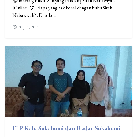
📚 Bincang Buku "Selayang Pandang Sirah Nabawiyah"
[Online] 📖 . Siapa yang tak kenal dengan buku Sirah
Nabawiyah? . Di toko...
30 Jan, 2019
FLP Kab. Sukabumi dan Radar Sukabumi