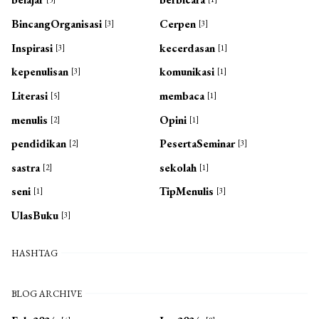
BincangOrganisasi
Cerpen
[3]
[3]
Inspirasi
kecerdasan
[3]
[1]
kepenulisan
komunikasi
[3]
[1]
Literasi
membaca
[5]
[1]
menulis
Opini
[2]
[1]
pendidikan
PesertaSeminar
[2]
[3]
sastra
sekolah
[2]
[1]
seni
TipMenulis
[1]
[3]
UlasBuku
[3]
HASHTAG
BLOG ARCHIVE