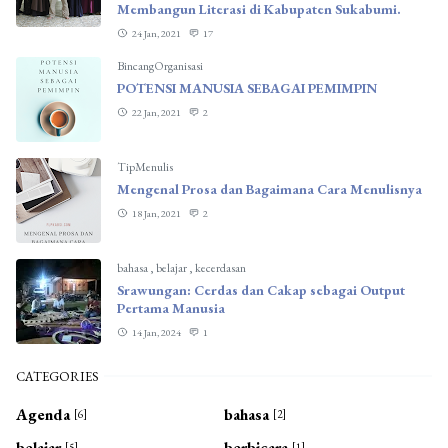
Membangun Literasi di Kabupaten Sukabumi.
24 Jan, 2021
17
BincangOrganisasi
POTENSI MANUSIA SEBAGAI PEMIMPIN
22 Jan, 2021
2
TipMenulis
Mengenal Prosa dan Bagaimana Cara Menulisnya
18 Jan, 2021
2
bahasa
,
belajar
,
kecerdasan
Srawungan: Cerdas dan Cakap sebagai Output
Pertama Manusia
14 Jan, 2024
1
CATEGORIES
Agenda
bahasa
[6]
[2]
belajar
berbicara
[5]
[1]