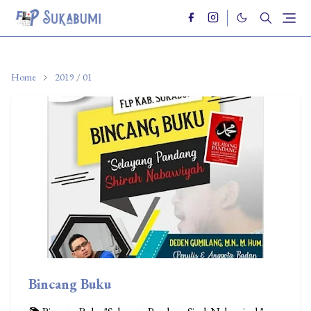
Home
2019
/
01
Bincang Buku