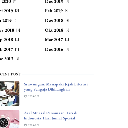
l 2020
Des 2019
[2]
[1]
i 2019
Feb 2019
[3]
[5]
n 2019
Des 2018
[3]
[4]
v 2018
Okt 2018
[5]
[2]
p 2018
Mar 2017
[1]
[1]
b 2017
Des 2016
[1]
[1]
r 2013
[1]
CENT POST
Srawungan: Menapaki Jejak Literasi
yang Sengaja Dihilangkan
2024/2/7
Asal Muasal Penamaan Hari di
Indonesia, Hari Jumat Spesial
2024/2/6