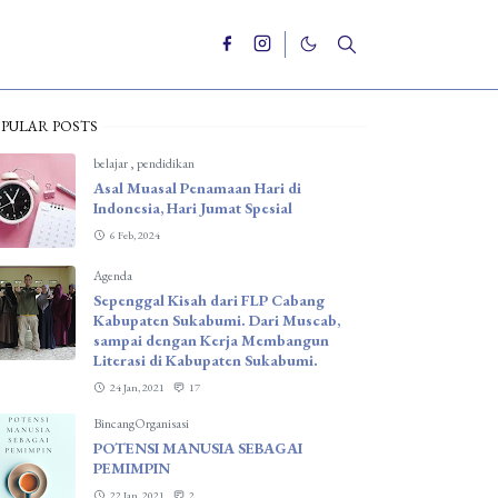
PULAR POSTS
belajar
,
pendidikan
Asal Muasal Penamaan Hari di
Indonesia, Hari Jumat Spesial
6 Feb, 2024
Agenda
Sepenggal Kisah dari FLP Cabang
Kabupaten Sukabumi. Dari Muscab,
sampai dengan Kerja Membangun
Literasi di Kabupaten Sukabumi.
24 Jan, 2021
17
BincangOrganisasi
POTENSI MANUSIA SEBAGAI
PEMIMPIN
22 Jan, 2021
2