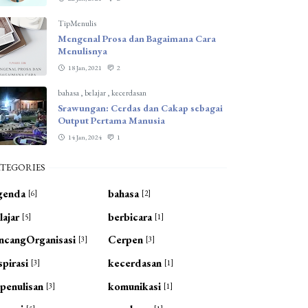
TipMenulis
Mengenal Prosa dan Bagaimana Cara
Menulisnya
18 Jan, 2021
2
bahasa
,
belajar
,
kecerdasan
Srawungan: Cerdas dan Cakap sebagai
Output Pertama Manusia
14 Jan, 2024
1
TEGORIES
genda
bahasa
[6]
[2]
lajar
berbicara
[5]
[1]
ncangOrganisasi
Cerpen
[3]
[3]
spirasi
kecerdasan
[3]
[1]
penulisan
komunikasi
[3]
[1]