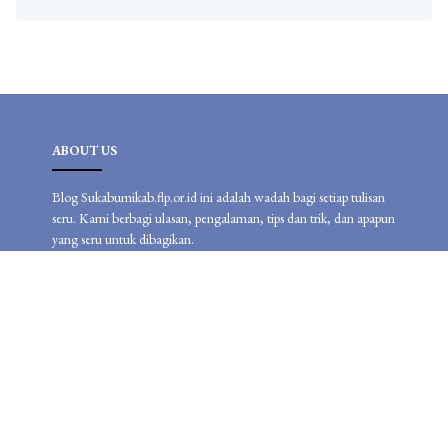
ABOUT US
Blog Sukabumikab.flp.or.id ini adalah wadah bagi setiap tulisan
seru. Kami berbagi ulasan, pengalaman, tips dan trik, dan apapun
yang seru untuk dibagikan.
LEARN MORE
Advertise
Disclaimer
ChangeLog
Privacy Policy