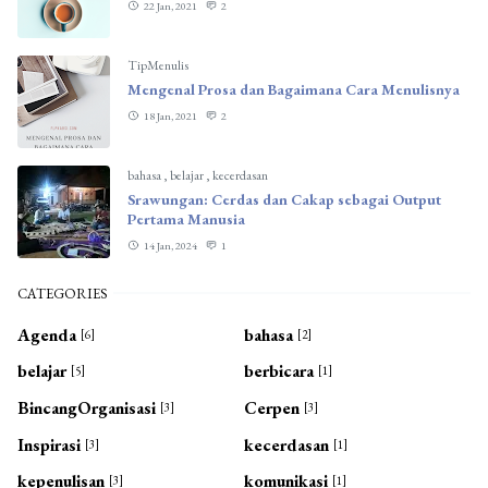
22 Jan, 2021
2
TipMenulis
Mengenal Prosa dan Bagaimana Cara Menulisnya
18 Jan, 2021
2
bahasa
,
belajar
,
kecerdasan
Srawungan: Cerdas dan Cakap sebagai Output
Pertama Manusia
14 Jan, 2024
1
CATEGORIES
Agenda
bahasa
[6]
[2]
belajar
berbicara
[5]
[1]
BincangOrganisasi
Cerpen
[3]
[3]
Inspirasi
kecerdasan
[3]
[1]
kepenulisan
komunikasi
[3]
[1]