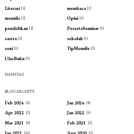
Literasi
membaca
[5]
[1]
menulis
Opini
[2]
[1]
pendidikan
PesertaSeminar
[2]
[3]
sastra
sekolah
[2]
[1]
seni
TipMenulis
[1]
[3]
UlasBuku
[3]
HASHTAG
BLOG ARCHIVE
Feb 2024
Jan 2024
[4]
[8]
Apr 2022
Jan 2022
[2]
[1]
Mar 2021
Feb 2021
[8]
[2]
Jan 2021
Agu 2020
[11]
[3]