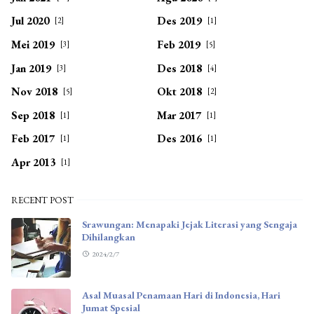
Jul 2020
Des 2019
[2]
[1]
Mei 2019
Feb 2019
[3]
[5]
Jan 2019
Des 2018
[3]
[4]
Nov 2018
Okt 2018
[5]
[2]
Sep 2018
Mar 2017
[1]
[1]
Feb 2017
Des 2016
[1]
[1]
Apr 2013
[1]
RECENT POST
Srawungan: Menapaki Jejak Literasi yang Sengaja
Dihilangkan
2024/2/7
Asal Muasal Penamaan Hari di Indonesia, Hari
Jumat Spesial